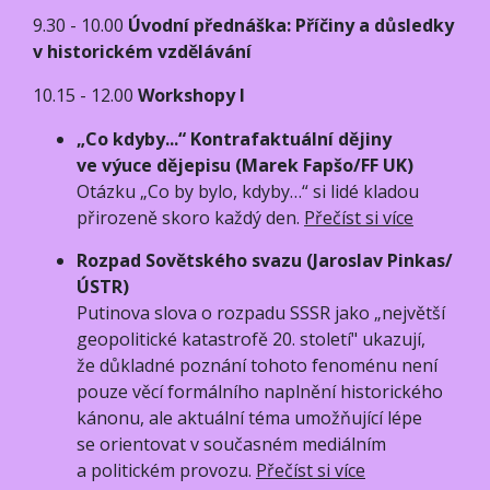
9.30 - 10.00
Úvodní přednáška: Příčiny a důsledky
v historickém vzdělávání
10.15 - 12.00
Workshopy I
„Co kdyby...“ Kontrafaktuální dějiny
ve výuce dějepisu (Marek Fapšo/FF UK)
Otázku „Co by bylo, kdyby…“ si lidé kladou
přirozeně skoro každý den.
Přečíst si více
Rozpad Sovětského svazu (Jaroslav Pinkas/
ÚSTR)
Putinova slova o rozpadu SSSR jako „největší
geopolitické katastrofě 20. století" ukazují,
že důkladné poznání tohoto fenoménu není
pouze věcí formálního naplnění historického
kánonu, ale aktuální téma umožňující lépe
se orientovat v současném mediálním
a politickém provozu.
Přečíst si více