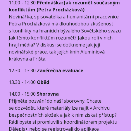
11.00 - 12.30
Přednáška: Jak rozumět současným
konfliktům (Petra Procházková)
Novinářka, spisovatelka a humanitární pracovnice
Petra Procházková má dlouhodobou zkušenost
s konflikty na hranicích bývalého Sovětského svazu.
Jak těmto konfliktům rozumět? Jakou roli v nich
hrají média? V diskusi se dotkneme jak její
novinářské práce, tak jejích knih Aluminiová
královna a Frišta.
12.30 - 13.30
Závěrečná evaluace
13.30 - 14.00
Oběd
14.00 - 15.00
Sborovna
Přijměte pozvání do naší sborovny. Chcete
se dozvědět, které materiály lze najít v Archivu
bezpečnostních složek a jak k nim získat přístup?
Rádi byste si promluvili s koordinátorem projektu
Dějepis+ nebo se registrovali do aplikace