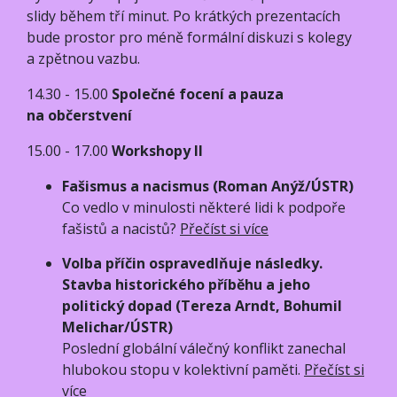
slidy během tří minut. Po krátkých prezentacích
bude prostor pro méně formální diskuzi s kolegy
a zpětnou vazbu.
14.30 - 15.00
Společné focení a pauza
na občerstvení
15.00 - 17.00
Workshopy II
Fašismus a nacismus (Roman Anýž/ÚSTR)
Co vedlo v minulosti některé lidi k podpoře
fašistů a nacistů?
Přečíst si více
Volba příčin ospravedlňuje následky.
Stavba historického příběhu a jeho
politický dopad (Tereza Arndt, Bohumil
Melichar/ÚSTR)
Poslední globální válečný konflikt zanechal
hlubokou stopu v kolektivní paměti.
Přečíst si
více