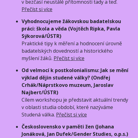
v bezčasí neustálé přítomnosti tady a teď.
Přečíst si více
Vyhodnocujeme žákovskou badatelskou
práci: škola a věda (Vojtěch Ripka, Pavla
Sýkorová/ÚSTR)
Praktické tipy k měření a hodnocení úrovně
badatelských dovedností a historického
myšlení žáků.
Přečíst si více
Od velmocí k postkolonialismu: Jak se mění
výklad dějin studené války? (Ondřej
Crhák/Náprstkovo muzeum, Jaroslav
Najbert/ÚSTR)
Cílem workshopu je představit aktuální trendy
v oblasti studia období, které nazýváme
Studená válka.
Přečíst si více
Československo v paměti žen (Johana
Jonáková, Jan Dufek/Gender Studies, o.p.s.)