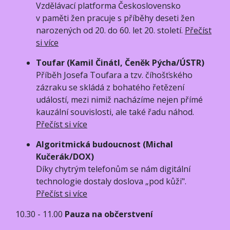
Vzdělávací platforma Československo
v paměti žen pracuje s příběhy deseti žen
narozených od 20. do 60. let 20. století.
Přečíst
si více
Toufar (Kamil Činátl, Čeněk Pýcha/ÚSTR)
Příběh Josefa Toufara a tzv. číhošťského
zázraku se skládá z bohatého řetězení
událostí, mezi nimiž nacházíme nejen přímé
kauzální souvislosti, ale také řadu náhod.
Přečíst si více
Algoritmická budoucnost (Michal
Kučerák/DOX)
Díky chytrým telefonům se nám digitální
technologie dostaly doslova „pod kůži".
Přečíst si více
10.30 - 11.00
Pauza na občerstvení