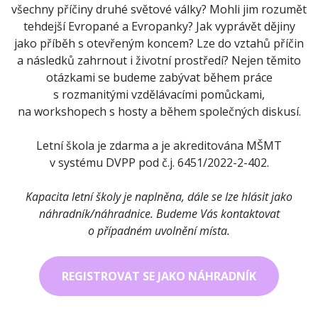
všechny příčiny druhé světové války? Mohli jim rozumět
tehdejší Evropané a Evropanky? Jak vyprávět dějiny
jako příběh s otevřeným koncem? Lze do vztahů příčin
a následků zahrnout i životní prostředí? Nejen těmito
otázkami se budeme zabývat během práce
s rozmanitými vzdělávacími pomůckami,
na workshopech s hosty a během společných diskusí.
Letní škola je zdarma a je akreditována MŠMT
v systému DVPP pod č.j. 6451/2022-2-402.
Kapacita letní školy je naplněna, dále se lze hlásit jako
náhradník/náhradnice. Budeme Vás kontaktovat
o případném uvolnění místa.
REGISTROVAT SE JAKO NÁHRADNÍK