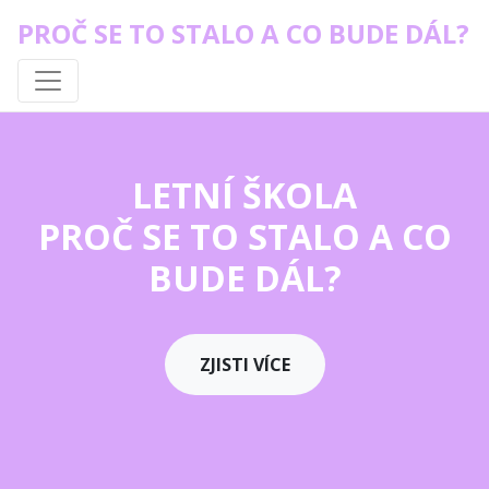
PROČ SE TO STALO A CO BUDE DÁL?
LETNÍ ŠKOLA
PROČ SE TO STALO A CO
BUDE DÁL?
ZJISTI VÍCE